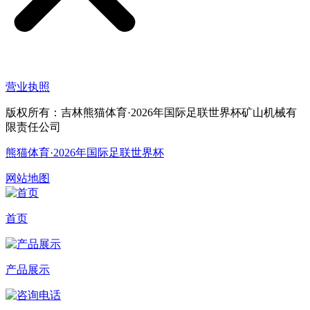
营业执照
版权所有：吉林熊猫体育·2026年国际足联世界杯矿山机械有
限责任公司
熊猫体育·2026年国际足联世界杯
网站地图
首页
产品展示