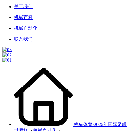
关于我们
机械百科
机械自动化
联系我们
熊猫体育·2026年国际足联
世界杯
>
机械自动化
>