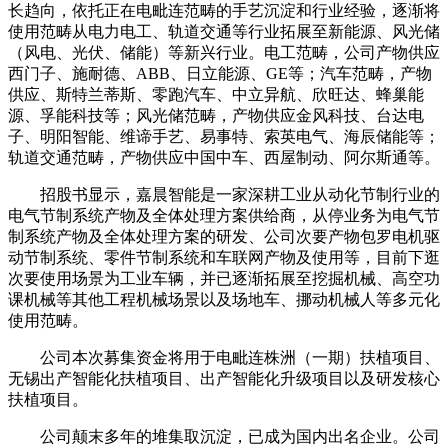
长趋向，依托正在电毗连范畴的手艺沉淀和行业经验，逐渐将
使用范畴从电力电工、轨道交通等行业拓展至新能源、风光储
（风电、光伏、储能）等新兴行业。电工范畴，公司产物供应
西门子、施耐德、ABB、日立能源、GE等；汽车范畴，产物
供应、斯特兰蒂斯、零跑汽车、中立异航、欣旺达、蜂巢能
源、孚能科技等；风光储范畴，产物供应金风科技、台达电
子、明阳智能、维谛手艺、易事特、索英电气、海辰储能等；
轨道交通范畴，产物供应中国中车、西屋制动、阿尔斯通等。
招股书显示，嘉晨智能是一家深耕工业从动化节制行业的
电气节制系统产物及全体处理方案供给商，从停业务为电气节
制系统产物及全体处理方案的研发、公司次要产物包罗电机驱
动节制系统、零件节制系统和车联网产物及使用等，目前下逛
次要使用场景为工业车辆，并已逐渐拓展至挖掘机械、高空功
课机械等其他工程机械场景以及场地车、挪动机械人等多元化
使用范畴。
公司本次募集资金将用于电毗连株洲（一期）扶植项目、
无锡出产智能化扶植项目、出产智能化升级项目以及研发核心
扶植项目。
公司颠末多年的堆集取沉淀，已成为国内出名企业。公司