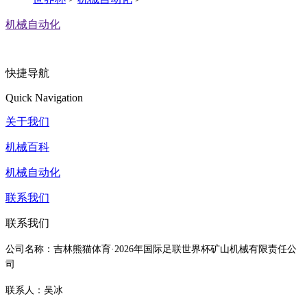
机械自动化
快捷导航
Quick Navigation
关于我们
机械百科
机械自动化
联系我们
联系我们
公司名称：吉林熊猫体育·2026年国际足联世界杯矿山机械有限责任公
司
联系人：吴冰